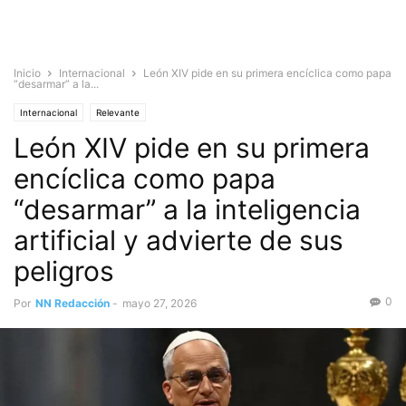
Inicio
Internacional
León XIV pide en su primera encíclica como papa
“desarmar” a la...
Internacional
Relevante
León XIV pide en su primera
encíclica como papa
“desarmar” a la inteligencia
artificial y advierte de sus
peligros
0
Por
NN Redacción
-
mayo 27, 2026