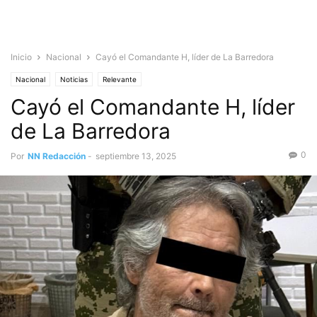
Inicio
Nacional
Cayó el Comandante H, líder de La Barredora
Nacional
Noticias
Relevante
Cayó el Comandante H, líder
de La Barredora
0
Por
NN Redacción
-
septiembre 13, 2025