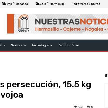
C
C
29.8
Cananea
36.8
Hermosillo
Registrarse / Unirse
al
Sonora
Tecnologia
Radio En Vivo
S
s persecución, 15.5 kg
avojoa
961
0