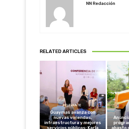
NN Redacción
RELATED ARTICLES
RELEVANTE
Guaymas avanza con
nuevas viviendas,
Anunci
infraestructura y mejores
progra
servicios públicos: Karla
abasto 