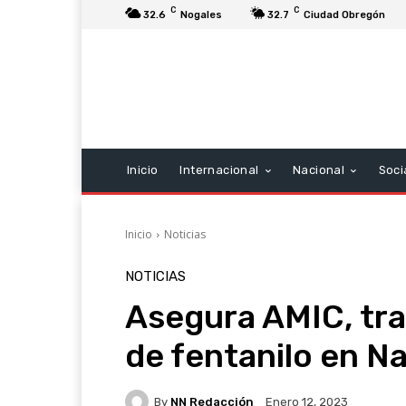
C
C
32.6
Nogales
32.7
Ciudad Obregón
Inicio
Internacional
Nacional
Soci
Inicio
Noticias
NOTICIAS
Asegura AMIC, tra
de fentanilo en N
By
NN Redacción
Enero 12, 2023