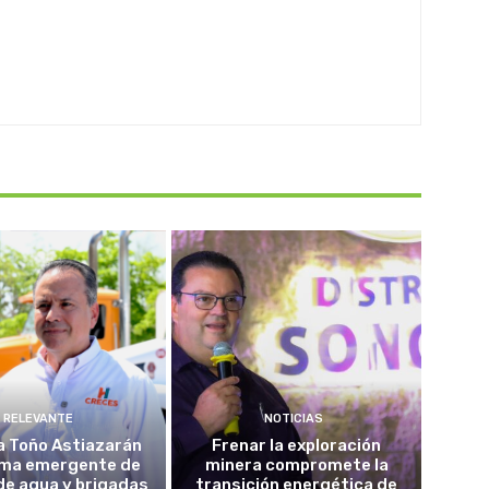
RELEVANTE
NOTICIAS
a Toño Astiazarán
Frenar la exploración
ma emergente de
minera compromete la
de agua y brigadas
transición energética de