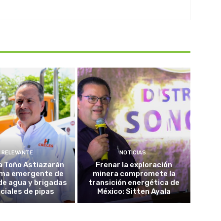
RELEVANTE
NOTICIAS
a Toño Astiazarán
Frenar la exploración
ma emergente de
minera compromete la
de agua y brigadas
transición energética de
ciales de pipas
México: Sitten Ayala