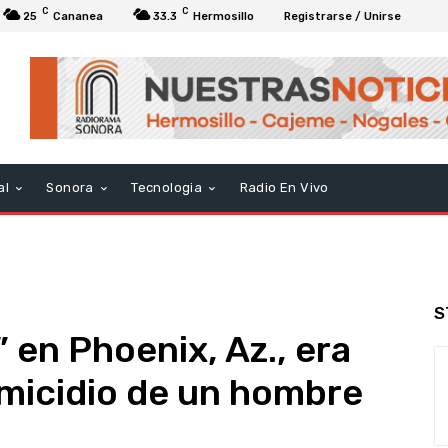
C
C
25
Cananea
33.3
Hermosillo
Registrarse / Unirse
al
Sonora
Tecnologia
Radio En Vivo
S
 en Phoenix, Az., era
micidio de un hombre