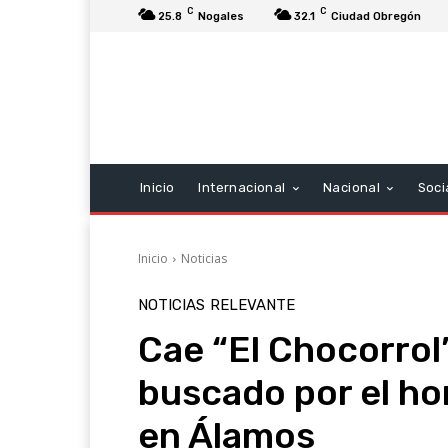
C
C
25.8
Nogales
32.1
Ciudad Obregón
Inicio
Internacional
Nacional
Soci
Inicio
Noticias
NOTICIAS
RELEVANTE
Cae “El Chocorrol”
buscado por el ho
en Álamos