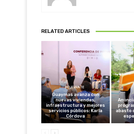
RELATED ARTICLES
RELEVANTE
Guaymas avanza con
nuevas viviendas,
Anunci
infraestructura y mejores
progra
servicios públicos: Karla
abasto 
Córdova
espe