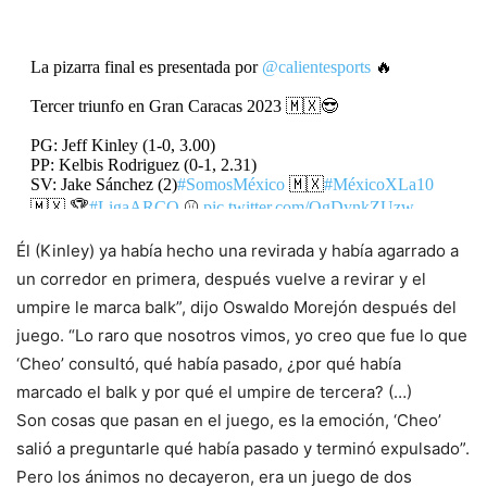
La pizarra final es presentada por
@calientesports
🔥
Tercer triunfo en Gran Caracas 2023 🇲🇽😎
PG: Jeff Kinley (1-0, 3.00)
PP: Kelbis Rodriguez (0-1, 2.31)
SV: Jake Sánchez (2)
#SomosMéxico
🇲🇽
#MéxicoXLa10
🇲🇽 🏆
#LigaARCO
⚾️
pic.twitter.com/QgDynkZUzw
Él (Kinley) ya había hecho una revirada y había agarrado a
— Liga ARCO Mexicana del Pacífico (@Liga_Arco)
un corredor en primera, después vuelve a revirar y el
February 5, 2023
umpire le marca balk”, dijo Oswaldo Morejón después del
juego. “Lo raro que nosotros vimos, yo creo que fue lo que
‘Cheo’ consultó, qué había pasado, ¿por qué había
marcado el balk y por qué el umpire de tercera? (…)
Son cosas que pasan en el juego, es la emoción, ‘Cheo’
salió a preguntarle qué había pasado y terminó expulsado”.
Pero los ánimos no decayeron, era un juego de dos