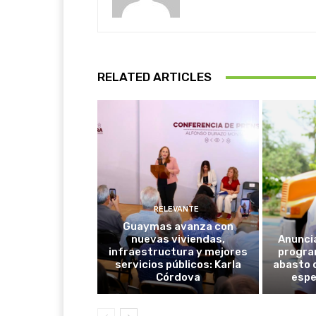
RELATED ARTICLES
RELEVANTE
Guaymas avanza con
nuevas viviendas,
Anunci
infraestructura y mejores
progra
servicios públicos: Karla
abasto 
Córdova
espe