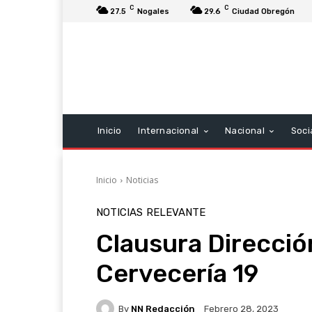
C
C
27.5
Nogales
29.6
Ciudad Obregón
Inicio
Internacional
Nacional
Soci
Inicio
Noticias
NOTICIAS
RELEVANTE
Clausura Direcció
Cervecería 19
By
NN Redacción
Febrero 28, 2023