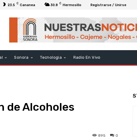
C
C
23.5
Cananea
30.8
Hermosillo
Registrarse / Unirse
al
Sonora
Tecnologia
Radio En Vivo
S
n de Alcoholes
895
0