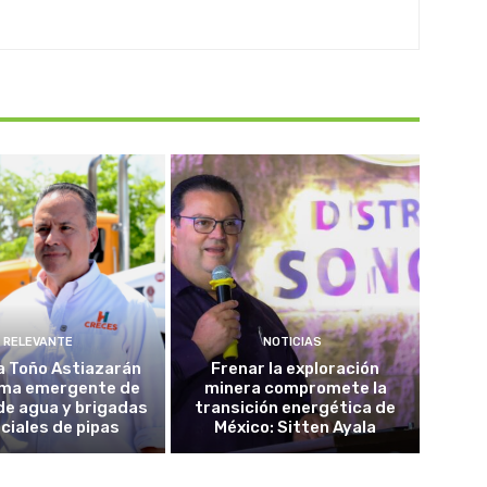
RELEVANTE
NOTICIAS
a Toño Astiazarán
Frenar la exploración
ma emergente de
minera compromete la
de agua y brigadas
transición energética de
ciales de pipas
México: Sitten Ayala