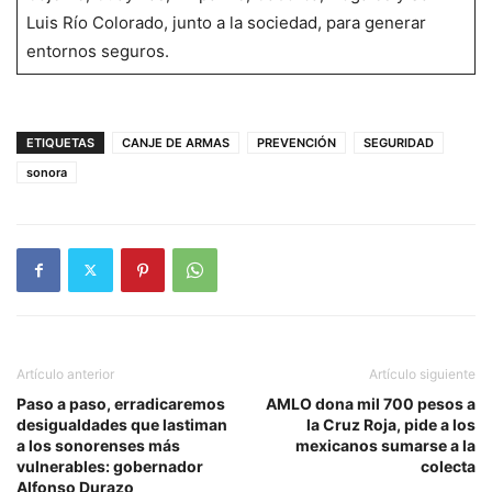
Luis Río Colorado, junto a la sociedad, para generar
entornos seguros.
ETIQUETAS
CANJE DE ARMAS
PREVENCIÓN
SEGURIDAD
sonora
Artículo anterior
Artículo siguiente
Paso a paso, erradicaremos
AMLO dona mil 700 pesos a
desigualdades que lastiman
la Cruz Roja, pide a los
a los sonorenses más
mexicanos sumarse a la
vulnerables: gobernador
colecta
Alfonso Durazo