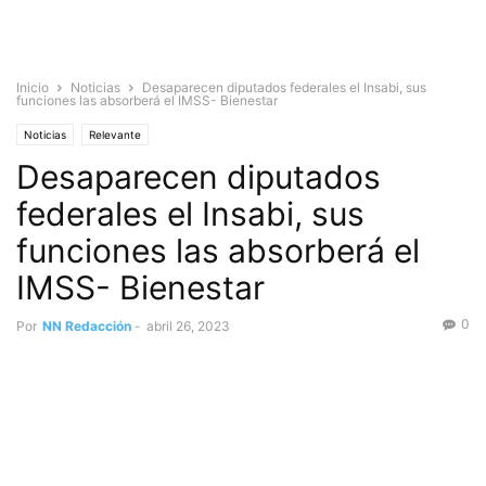
Inicio
Noticias
Desaparecen diputados federales el Insabi, sus
funciones las absorberá el IMSS- Bienestar
Noticias
Relevante
Desaparecen diputados
federales el Insabi, sus
funciones las absorberá el
IMSS- Bienestar
0
Por
NN Redacción
-
abril 26, 2023