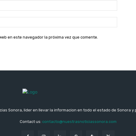
Correo
electróni
Sitio
web:
o web en este navegador la próxima vez que comente.
ias Sonora, lider en llevar la informacion en todo el estado de Sonora y 
Contact us:
contacto@nuestrasnoticiassonora.com