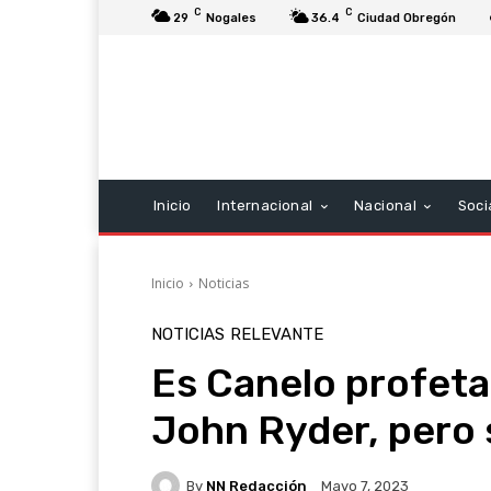
C
C
29
Nogales
36.4
Ciudad Obregón
Inicio
Internacional
Nacional
Soci
Inicio
Noticias
NOTICIAS
RELEVANTE
Es Canelo profeta 
John Ryder, pero 
By
NN Redacción
Mayo 7, 2023