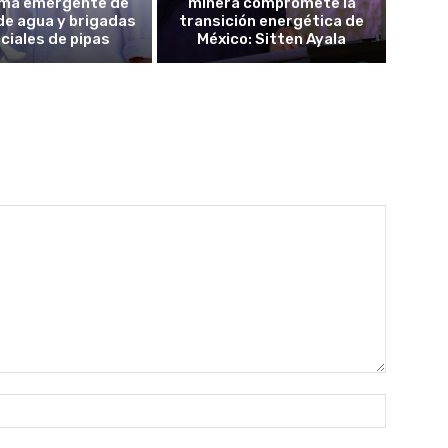
ma emergente de
minera compromete la
de agua y brigadas
transición energética de
ciales de pipas
México: Sitten Ayala
Nombre: