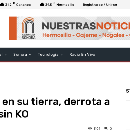
C
C
31.2
Cananea
39.5
Hermosillo
Registrarse / Unirse
al
Sonora
Tecnologia
Radio En Vivo
S
en su tierra, derrota a
sin KO
1101
0