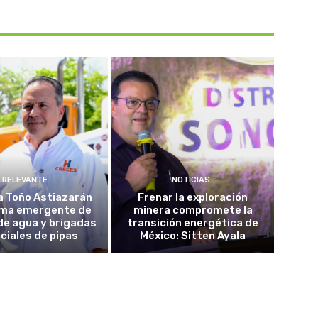
RELEVANTE
NOTICIAS
a Toño Astiazarán
Frenar la exploración
ma emergente de
minera compromete la
de agua y brigadas
transición energética de
ciales de pipas
México: Sitten Ayala