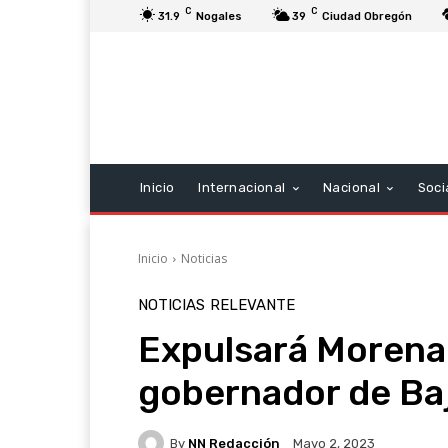
C
C
31.9
Nogales
39
Ciudad Obregón
Inicio
Internacional
Nacional
Soci
Inicio
Noticias
NOTICIAS
RELEVANTE
Expulsará Morena 
gobernador de Baj
By
NN Redacción
Mayo 2, 2023