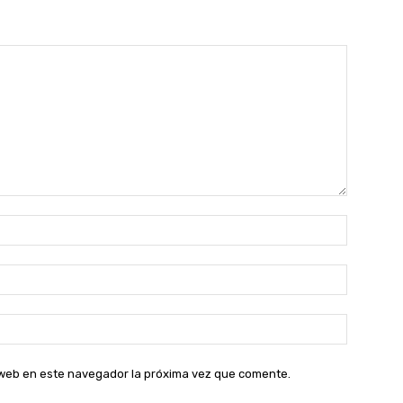
Nombre:
Correo
electróni
Sitio
web:
o web en este navegador la próxima vez que comente.