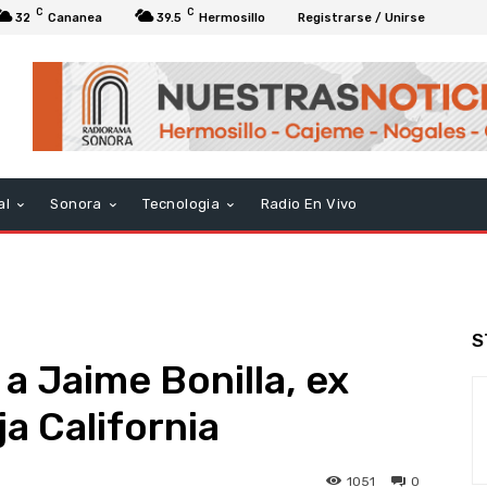
C
C
32
Cananea
39.5
Hermosillo
Registrarse / Unirse
al
Sonora
Tecnologia
Radio En Vivo
S
a Jaime Bonilla, ex
a California
1051
0