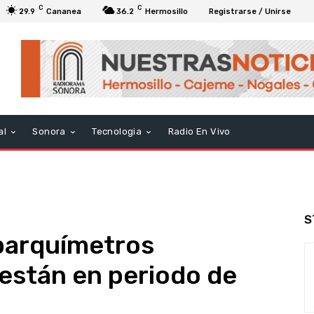
C
C
29.9
Cananea
36.2
Hermosillo
Registrarse / Unirse
al
Sonora
Tecnologia
Radio En Vivo
S
 parquímetros
 están en periodo de