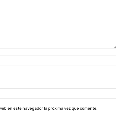
Nombre:
Correo
electróni
Sitio
web:
o web en este navegador la próxima vez que comente.