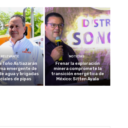
RELEVANTE
NOTICIAS
a Toño Astiazarán
Frenar la exploración
ma emergente de
minera compromete la
de agua y brigadas
transición energética de
ciales de pipas
México: Sitten Ayala