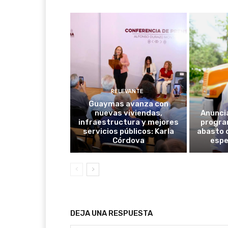
RELEVANTE
Guaymas avanza con
nuevas viviendas,
Anunci
infraestructura y mejores
progra
servicios públicos: Karla
abasto 
Córdova
espe
DEJA UNA RESPUESTA