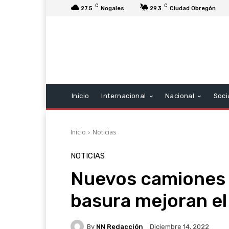
C
C
27.5
Nogales
29.3
Ciudad Obregón
Inicio
Internacional
Nacional
Soci
Inicio
Noticias
NOTICIAS
Nuevos camiones 
basura mejoran el
By
NN Redacción
Diciembre 14, 2022