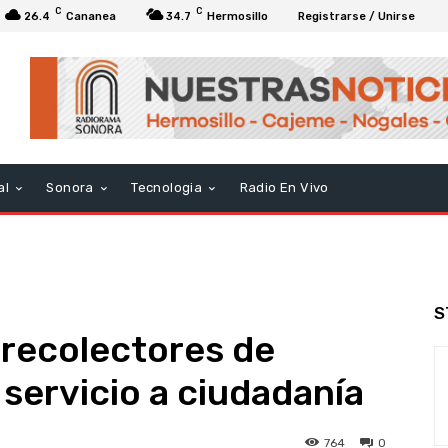
C
C
26.4
Cananea
34.7
Hermosillo
Registrarse / Unirse
al
Sonora
Tecnologia
Radio En Vivo
S
recolectores de
 servicio a ciudadanía
764
0