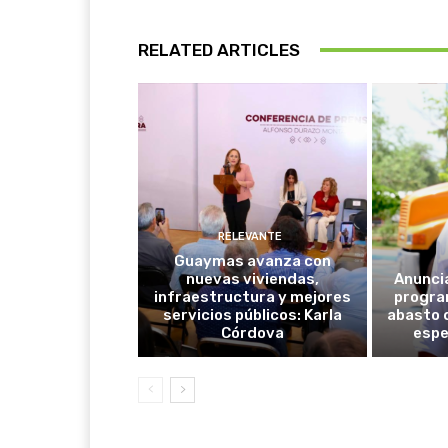
RELATED ARTICLES
RELEVANTE
Guaymas avanza con
nuevas viviendas,
Anunci
infraestructura y mejores
progra
servicios públicos: Karla
abasto 
Córdova
espe