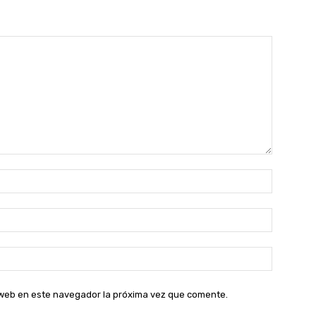
Nombre:
Correo
electróni
Sitio
web:
o web en este navegador la próxima vez que comente.