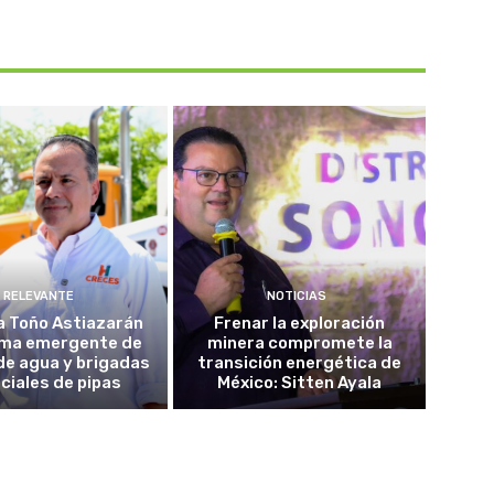
RELEVANTE
NOTICIAS
a Toño Astiazarán
Frenar la exploración
ma emergente de
minera compromete la
de agua y brigadas
transición energética de
ciales de pipas
México: Sitten Ayala