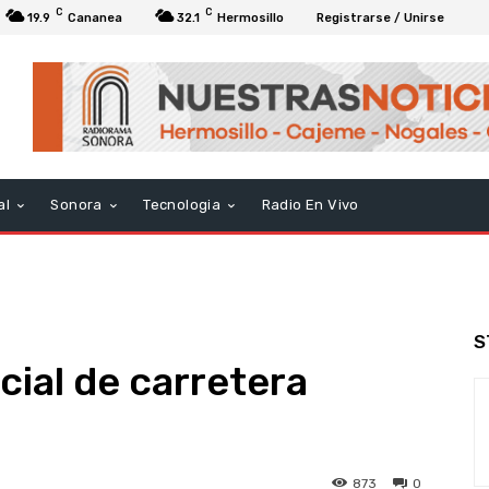
C
C
19.9
Cananea
32.1
Hermosillo
Registrarse / Unirse
al
Sonora
Tecnologia
Radio En Vivo
S
cial de carretera
873
0