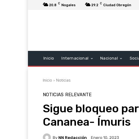
C
C
20.8
Nogales
29.2
Ciudad Obregón
Inicio
Internacional
Nacional
Soci
Inicio
Noticias
NOTICIAS
RELEVANTE
Sigue bloqueo par
Cananea- Ímuris
By
NN Redacción
Enero 10, 2023