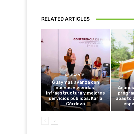
RELATED ARTICLES
RELEVANTE
Guaymas avanza con
nuevas viviendas,
Anunci
infraestructura y mejores
progra
servicios públicos: Karla
abasto 
Córdova
espe