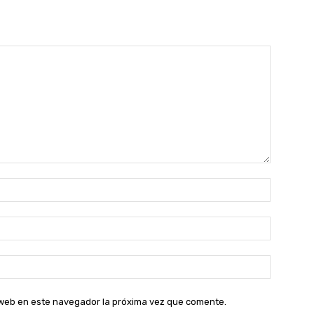
Nombre:
Correo
electróni
Sitio
web:
o web en este navegador la próxima vez que comente.