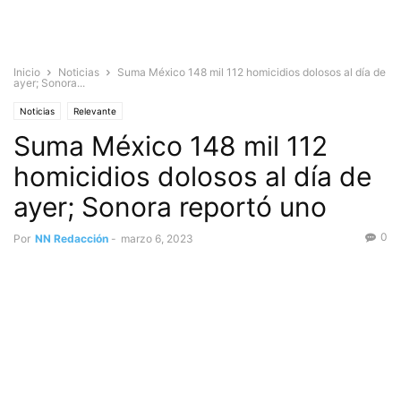
Inicio
Noticias
Suma México 148 mil 112 homicidios dolosos al día de
ayer; Sonora...
Noticias
Relevante
Suma México 148 mil 112
homicidios dolosos al día de
ayer; Sonora reportó uno
0
Por
NN Redacción
-
marzo 6, 2023