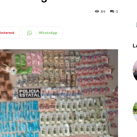
89
0
interest
WhatsApp
L