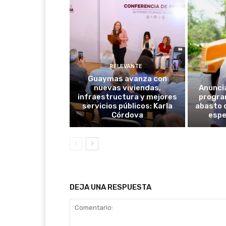
RELEVANTE
Guaymas avanza con
nuevas viviendas,
Anunci
infraestructura y mejores
progra
servicios públicos: Karla
abasto 
Córdova
espe
DEJA UNA RESPUESTA