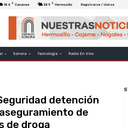
C
C
18.4
Cananea
28.9
Hermosillo
Registrarse / Unirse
al
Sonora
Tecnologia
Radio En Vivo
S
Seguridad detención
 aseguramiento de
is de droga