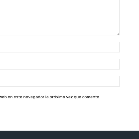
Nombre:
Correo
electróni
Sitio
web:
o web en este navegador la próxima vez que comente.