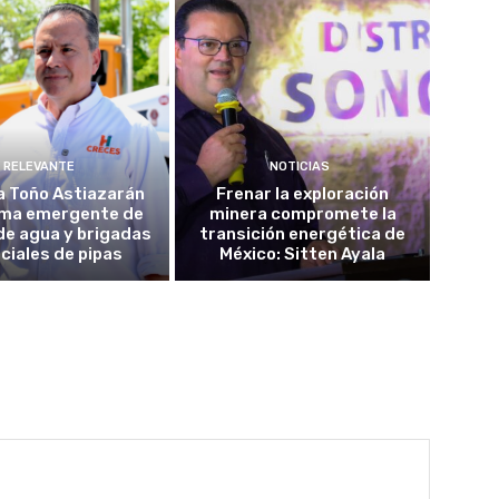
RELEVANTE
NOTICIAS
a Toño Astiazarán
Frenar la exploración
ma emergente de
minera compromete la
de agua y brigadas
transición energética de
ciales de pipas
México: Sitten Ayala