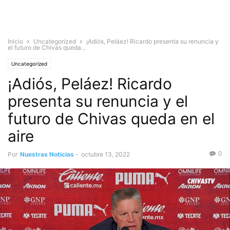
Inicio
Uncategorized
¡Adiós, Peláez! Ricardo presenta su renuncia y
el futuro de Chivas queda...
Uncategorized
¡Adiós, Peláez! Ricardo
presenta su renuncia y el
futuro de Chivas queda en el
aire
0
Por
Nuestras Noticias
-
octubre 13, 2022