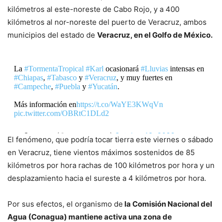
kilómetros al este-noreste de Cabo Rojo, y a 400
kilómetros al nor-noreste del puerto de Veracruz, ambos
municipios del estado de
Veracruz, en el Golfo de México.
La
#TormentaTropical
#Karl
ocasionará
#Lluvias
intensas en
#Chiapas
,
#Tabasco
y
#Veracruz
, y muy fuertes en
#Campeche
,
#Puebla
y
#Yucatán
.
Más información en
https://t.co/WaYE3KWqVn
pic.twitter.com/OBRtC1DLd2
— Conagua (@conagua_mx)
October 13, 2022
El fenómeno, que podría tocar tierra este viernes o sábado
en Veracruz, tiene vientos máximos sostenidos de 85
kilómetros por hora rachas de 100 kilómetros por hora y un
desplazamiento hacia el sureste a 4 kilómetros por hora.
Por sus efectos, el organismo de
la Comisión Nacional del
Agua (Conagua) mantiene activa una zona de