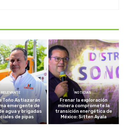
RELEVANTE
NOTICIAS
a Toño Astiazarán
Frenar la exploración
ma emergente de
minera compromete la
de agua y brigadas
transición energética de
ciales de pipas
México: Sitten Ayala