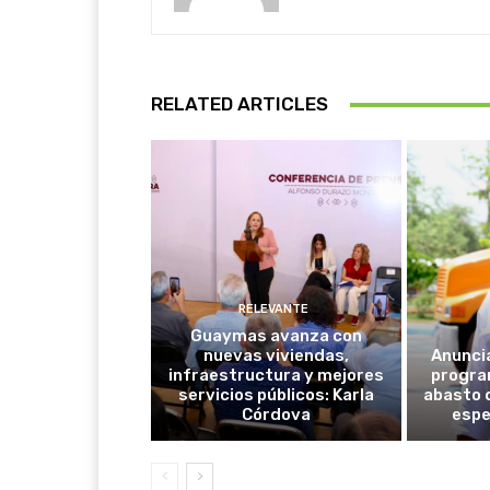
RELATED ARTICLES
RELEVANTE
Guaymas avanza con
nuevas viviendas,
Anunci
infraestructura y mejores
progra
servicios públicos: Karla
abasto 
Córdova
espe