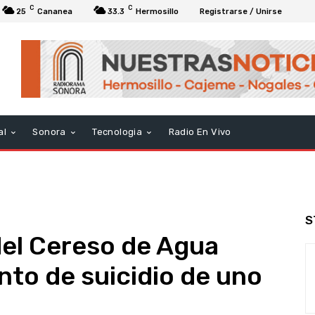
C
C
25
Cananea
33.3
Hermosillo
Registrarse / Unirse
al
Sonora
Tecnologia
Radio En Vivo
S
del Cereso de Agua
ento de suicidio de uno