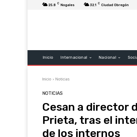
C
C
25.8
Nogales
32.1
Ciudad Obregón
Inicio
Internacional
Nacional
Soci
Inicio
Noticias
NOTICIAS
Cesan a director 
Prieta, tras el int
de los internos