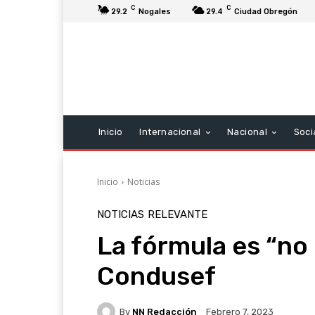
C
C
29.2
Nogales
29.4
Ciudad Obregón
Inicio
Internacional
Nacional
Soci
Inicio
Noticias
NOTICIAS
RELEVANTE
La fórmula es “no
Condusef
By
NN Redacción
Febrero 7, 2023