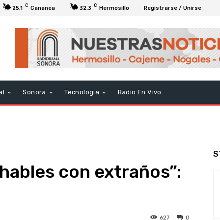
C
C
25.1
Cananea
32.3
Hermosillo
Registrarse / Unirse
al
Sonora
Tecnologia
Radio En Vivo
S
 hables con extraños”:
627
0