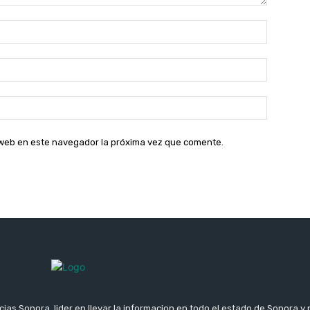
Nombre:
Correo
electróni
Sitio
web:
o web en este navegador la próxima vez que comente.
ias Sonora, lider en llevar la informacion en todo el estado de Sonora y 