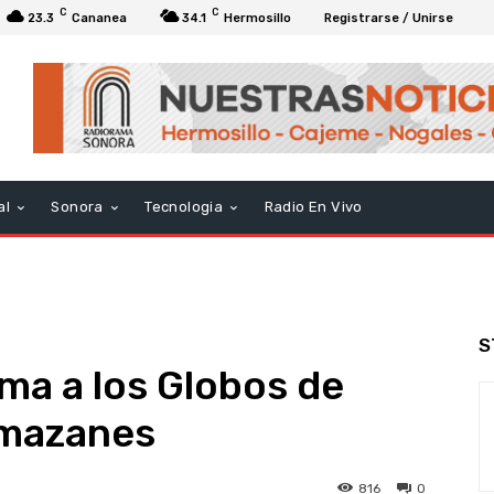
C
C
23.3
Cananea
34.1
Hermosillo
Registrarse / Unirse
al
Sonora
Tecnologia
Radio En Vivo
S
lma a los Globos de
 mazanes
816
0