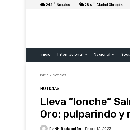
C
C
24.1
Nogales
28.6
Ciudad Obregón
Inicio
Internacional
Nacional
Soci
Inicio
Noticias
NOTICIAS
Lleva “lonche” Sa
Oro: pulparindo y
By
NN Redacción
Enero 12, 2023