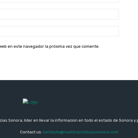
Correo
electróni
Sitio
web:
o web en este navegador la próxima vez que comente.
ias Sonora, lider en llevar la informacion en todo el estado de Sonora y 
Contact us:
contacto@nuestrasnoticiassonora.com