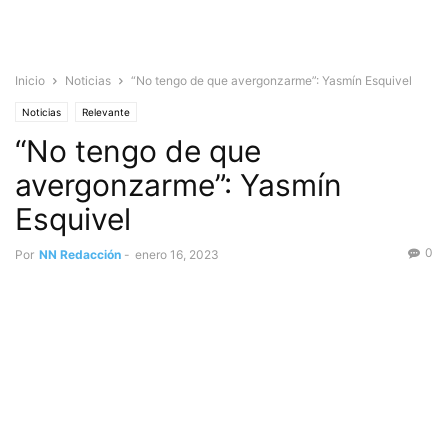
Inicio
Noticias
“No tengo de que avergonzarme”: Yasmín Esquivel
Noticias
Relevante
“No tengo de que
avergonzarme”: Yasmín
Esquivel
0
Por
NN Redacción
-
enero 16, 2023