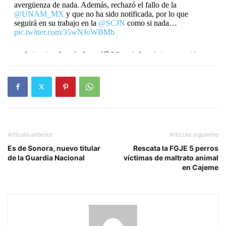
avergüenza de nada. Además, rechazó el fallo de la
@UNAM_MX
y que no ha sido notificada, por lo que
seguirá en su trabajo en la
@SCJN
como si nada…
pic.twitter.com/35wNJoWBMb
— Salvador García Soto (@SGarciaSoto)
January 16,
2023
Artículo anterior
Artículo siguiente
Es de Sonora, nuevo titular
Rescata la FGJE 5 perros
de la Guardia Nacional
víctimas de maltrato animal
en Cajeme