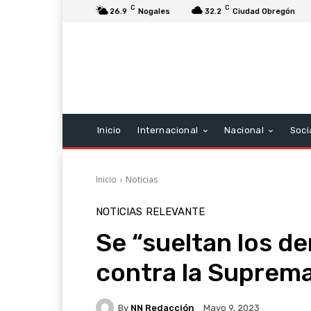
C
C
26.9
Nogales
32.2
Ciudad Obregón
Inicio
Internacional
Nacional
Soci
Inicio
Noticias
NOTICIAS
RELEVANTE
Se “sueltan los d
contra la Suprem
By
NN Redacción
Mayo 9, 2023