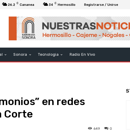
C
C
26.2
Cananea
34
Hermosillo
Registrarse / Unirse
al
Sonora
Tecnologia
Radio En Vivo
S
emonios” en redes
a Corte
649
0