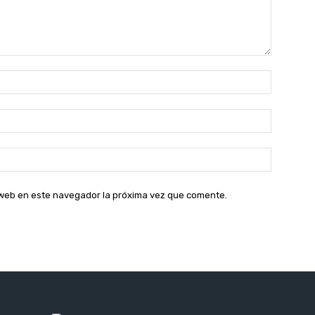
Nombre:
Correo
electróni
Sitio
web:
o web en este navegador la próxima vez que comente.