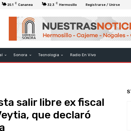
C
C
25.1
Cananea
32.3
Hermosillo
Registrarse / Unirse
al
Sonora
Tecnologia
Radio En Vivo
S
ta salir libre ex fiscal
Veytia, que declaró
a