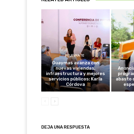
RELEVANTE
Guaymas avanza con
nuevas viviendas,
Anunci
infraestructura y mejores
progra
servicios públicos: Karla
abasto 
Córdova
espe
DEJA UNA RESPUESTA