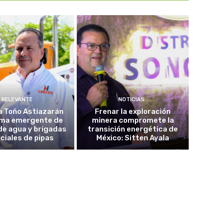
RELEVANTE
NOTICIAS
a Toño Astiazarán
Frenar la exploración
ma emergente de
minera compromete la
de agua y brigadas
transición energética de
ciales de pipas
México: Sitten Ayala