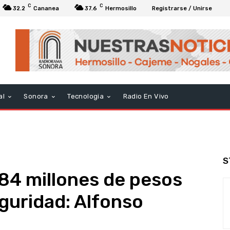
C
C
32.2
Cananea
37.6
Hermosillo
Registrarse / Unirse
al
Sonora
Tecnologia
Radio En Vivo
S
84 millones de pesos
guridad: Alfonso