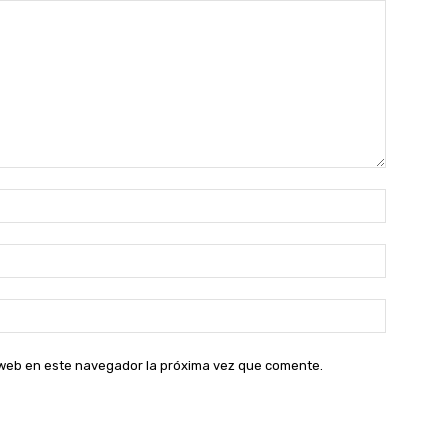
Nombre:
Correo
electróni
Sitio
web:
o web en este navegador la próxima vez que comente.